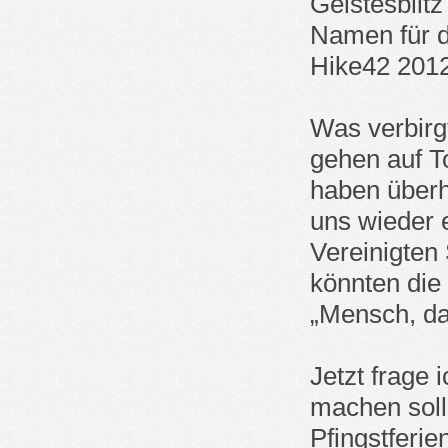
Geistesblit
Namen für d
Hike42 2012
Was verbirg
gehen auf To
haben überh
uns wieder 
Vereinigten 
könnten die
„Mensch, da
Jetzt frage 
machen soll
Pfingstferie