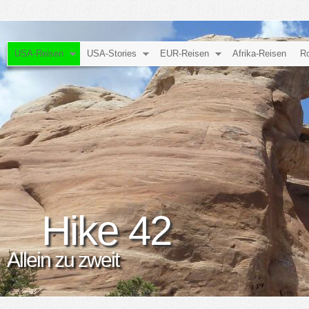
USA-Reisen
USA-Stories
EUR-Reisen
Afrika-Reisen
Ro
Hike 42
Allein zu zweit