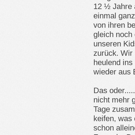
12 ½ Jahre a
einmal ganz
von ihren b
gleich noch 
unseren Kids
zurück. Wir
heulend ins
wieder aus 
Das oder....
nicht mehr 
Tage zusamm
keifen, was 
schon allei