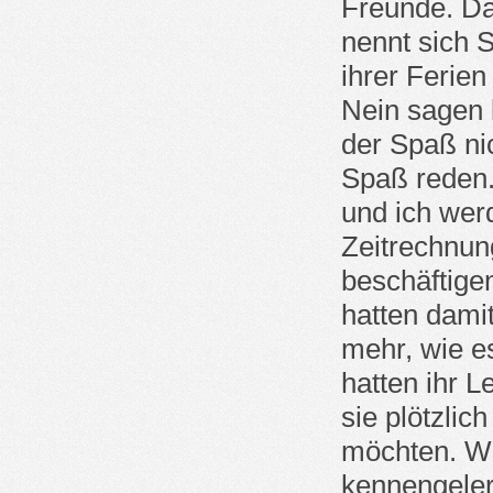
Freunde. Da
nennt sich 
ihrer Ferien
Nein sagen 
der Spaß ni
Spaß reden.
und ich wer
Zeitrechnun
beschäftige
hatten dami
mehr, wie e
hatten ihr L
sie plötzlic
möchten. Wi
kennengeler