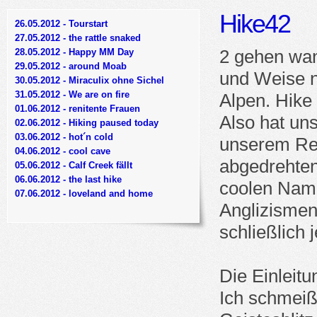
Hike42
26.05.2012 - Tourstart
27.05.2012 - the rattle snaked
2 gehen wand
28.05.2012 - Happy MM Day
29.05.2012 - around Moab
und Weise n
30.05.2012 - Miraculix ohne Sichel
31.05.2012 - We are on fire
Alpen. Hike
01.06.2012 - renitente Frauen
Also hat un
02.06.2012 - Hiking paused today
03.06.2012 - hot´n cold
unserem Rei
04.06.2012 - cool cave
abgedrehten
05.06.2012 - Calf Creek fällt
06.06.2012 - the last hike
coolen Name
07.06.2012 - loveland and home
Anglizismen
schließlich j
Die Einleitu
Ich schmeiß