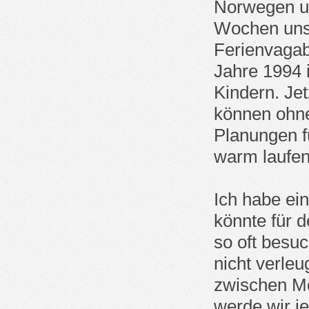
Norwegen un
Wochen uns
Ferienvagab
Jahre 1994 
Kindern. Jet
können ohne
Planungen fü
warm laufen
Ich habe ei
könnte für d
so oft besuc
nicht verle
zwischen M
werde wir j