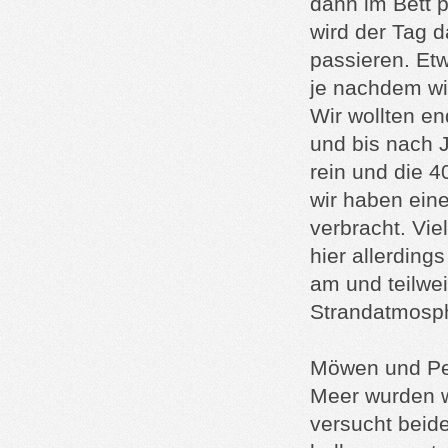
dann im Bett p
wird der Tag 
passieren. Et
je nachdem wi
Wir wollten e
und bis nach 
rein und die 
wir haben ein
verbracht. Vie
hier allerding
am und teilwe
Strandatmosp
Möwen und Pel
Meer wurden w
versucht beide