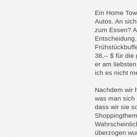
Ein Home Town
Autos. An sich
zum Essen? Ab
Entscheidung.
Frühstückbuffe
38,-- $ für di
er am liebste
ich es nicht m
Nachdem wir h
was man sich 
dass wir sie 
Shoppingthema
Wahrscheinlich
überzogen wur