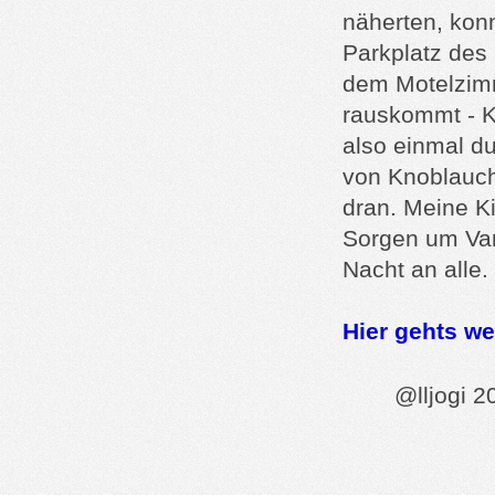
näherten, kon
Parkplatz des
dem Motelzim
rauskommt - K
also einmal d
von Knoblauch
dran. Meine Ki
Sorgen um Vam
Nacht an alle.
Hier gehts we
@lljogi 2