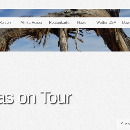
Reisen
Afrika-Reisen
Routenkarten
News
Wetter USA
Dow
as on Tour