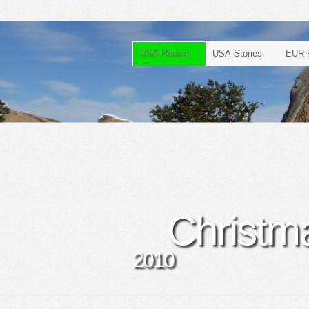
USA-Reisen
USA-Stories
EUR-
Christm
2010